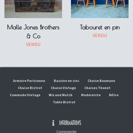
Malle Jones Brothers
Tabouret en pin
VENDU
& Co
VENDU
Armoire Parisienne
Bassine en zinc
Chaise Baumann
Chaise Bistrot
Chaise Vintage
Chaises Thonet
Commode Vintage
Mix and Match
Moderniste
Rétro
Table Bistrot
INFORMATIONS
Commande