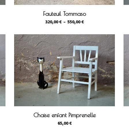
Fauteuil Tommaso
Plage
320,00
€
–
550,00
€
de
prix :
320,00 €
à
550,00 €
Chaise enfant Pimprenelle
65,00
€