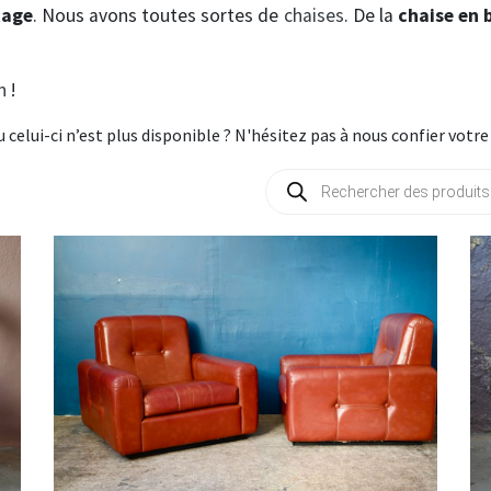
tage
. Nous avons toutes sortes de
chaises
. De la
chaise en 
n
!
u celui-ci n’est plus disponible ? N'hésitez pas à nous confier votr
Recherche
de
produits