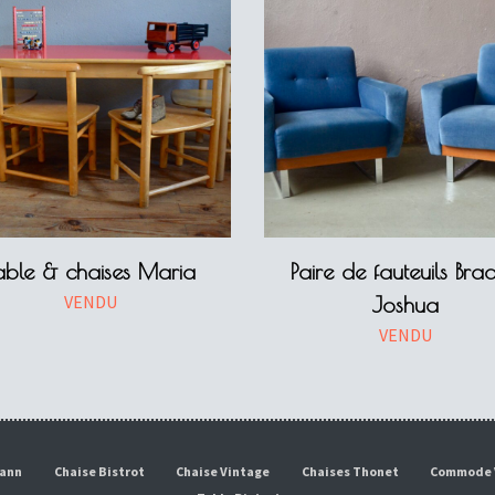
able & chaises Maria
Paire de fauteuils Bra
VENDU
Joshua
VENDU
mann
Chaise Bistrot
Chaise Vintage
Chaises Thonet
Commode 