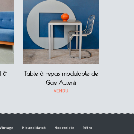
d &
Table à repas modulable de
Gae Aulenti
VENDU
Vintage
Mix and Match
Moderniste
Rétro