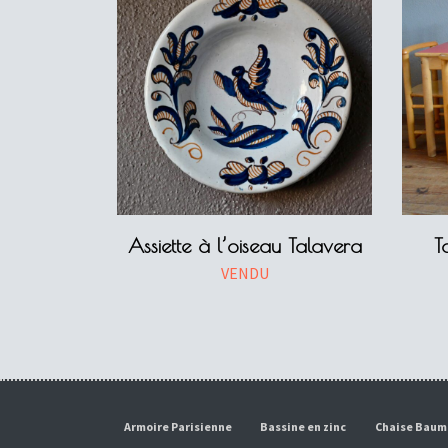
Assiette à l’oiseau Talavera
T
VENDU
Armoire Parisienne
Bassine en zinc
Chaise Bau