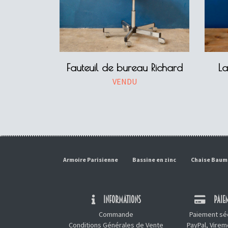
Fauteuil de bureau Richard
L
VENDU
Armoire Parisienne
Bassine en zinc
Chaise Bau
INFORMATIONS
PAIEM
Commande
Paiement séc
Conditions Générales de Vente
PayPal, Vire