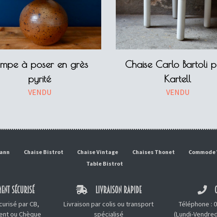
ampe à poser en grès
Chaise Carlo Bartoli 
pyrité
Kartell
VENDU
VENDU
mann
Chaise Bistrot
Chaise Vintage
Chaises Thonet
Commode 
Table Bistrot
ENT SÉCURISÉ
LIVRAISON RAPIDE
C
urisé par CB,
Livraison par colis ou transport
Téléphone :
0
ment ou Chèque
spécialisé
(Lundi-Vendred