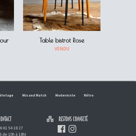
pour
Table bistrot Rose
VENDU
Vintage
Mix and Match
Moderniste
Rétro
ONTACT
RESTONS CONNECTÉ
6 61 54 18 27
i de 10h à 18h)