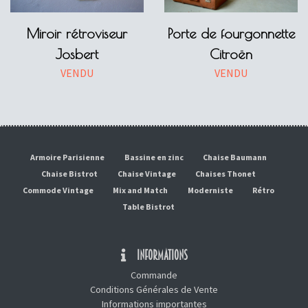
Miroir rétroviseur
Porte de fourgonnette
Josbert
Citroën
VENDU
VENDU
Armoire Parisienne
Bassine en zinc
Chaise Baumann
Chaise Bistrot
Chaise Vintage
Chaises Thonet
Commode Vintage
Mix and Match
Moderniste
Rétro
Table Bistrot
INFORMATIONS
Commande
Conditions Générales de Vente
Informations importantes