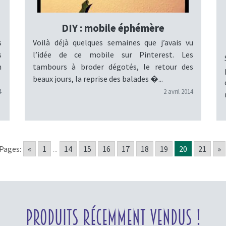
DIY : mobile éphémère
s
Voilà déjà quelques semaines que j’avais vu
s
l’idée de ce mobile sur Pinterest. Les
n
tambours à broder dégotés, le retour des
beaux jours, la reprise des balades �...
4
2 avril 2014
Pages:
«
1
...
14
15
16
17
18
19
20
21
»
Produits récemment vendus !