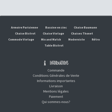
Armoire Parisienne
Bassine en zinc
Chaise Baumann
Chaise Bistrot
Chaise Vintage
Chaises Thonet
Commode Vintage
Mix and Match
Moderniste
Rétro
Table Bistrot
INFORMATIONS
Commande
Conditions Générales de Vente
Informations importantes
Livraison
Mentions légales
Paiement
Qui sommes-nous?