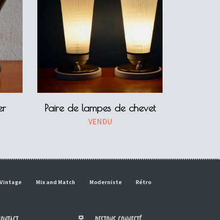
er
Paire de lampes de chevet
VENDU
Vintage
Mix and Match
Moderniste
Rétro