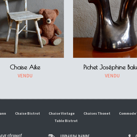
Chaise Aïke
Pichet Joséphine Bak
VENDU
VENDU
mann
Chaise Bistrot
Chaise Vintage
Chaises Thonet
Commode 
Table Bistrot