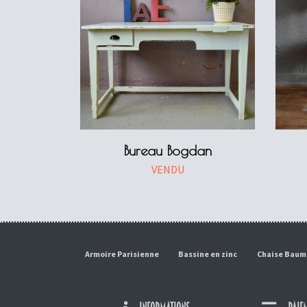
Bureau Bogdan
VENDU
Armoire Parisienne
Bassine en zinc
Chaise Bau