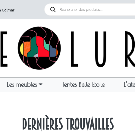
Recherche
de
à Colmar
produits
Les meubles
Tentes Belle Etoile
L’ate
Dernières trouvailles