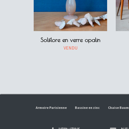
Soliflore en verre opalin
VENDU
Armoire Parisienne
Bassine en zinc
Chaise Bau