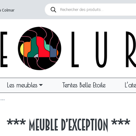
Recherche
de
à Colmar
produits
Les meubles
Tentes Belle Etoile
L’ate
***
*** Meuble d’exception ***