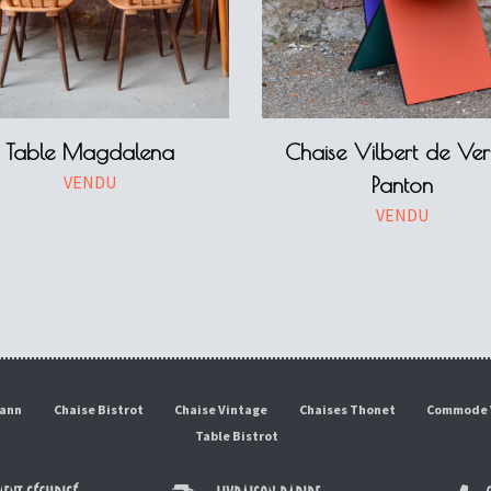
Table Magdalena
Chaise Vilbert de Ver
VENDU
Panton
VENDU
mann
Chaise Bistrot
Chaise Vintage
Chaises Thonet
Commode 
Table Bistrot