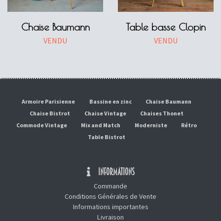
Chaise Baumann
Table basse Clopin
VENDU
VENDU
Armoire Parisienne
Bassine en zinc
Chaise Baumann
Chaise Bistrot
Chaise Vintage
Chaises Thonet
Commode Vintage
Mix and Match
Moderniste
Rétro
Table Bistrot
INFORMATIONS
Commande
Conditions Générales de Vente
Informations importantes
Livraison