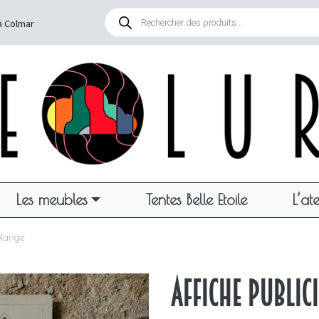
Recherche
de
à Colmar
produits
Les meubles
Tentes Belle Etoile
L’ate
olange
Affiche public