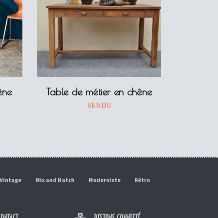
êne
Table de métier en chêne
VENDU
Vintage
Mix and Match
Moderniste
Rétro
ONTACT
RESTONS CONNECTÉ