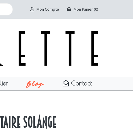
Mon Compte
Mon Panier (0)
Blog
lier
Contact
itaire Solange