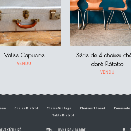
Valise Capucine
Série de 4 chaises ch
VENDU
doré Flötotto
VENDU
mann
Chaise Bistrot
Chaise Vintage
Chaises Thonet
Commode 
Table Bistrot
ENT SÉCURISÉ
LIVRAISON RAPIDE
C