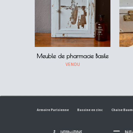
Meuble de pharmacie Basile
VENDU
Armoire Parisienne
Bassine en zinc
Chaise Bau
INFORMATIONS
PAIEM