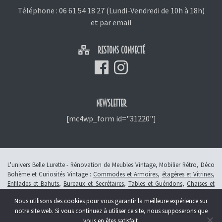
Téléphone :
06 61 54 18 27
(Lundi-Vendredi de 10h à 18h)
et
par email
RESTONS CONNECTÉ
NEWSLETTER
[mc4wp_form id="31220"]
L'univers Belle Lurette - Rénovation de Meubles Vintage, Mobilier Rétro, Déco
Bohème et Curiosités Vintage :
Commodes et Armoires
,
étagères et Vitrines
,
Enfilades et Bahuts
,
Bureaux et Secrétaires
,
Tables et Guéridons
,
Chaises et
Fauteuils
,
Petits Meubles
,
Meubles Enfants
,
Tiroirs
,
Luminaires
Nous utilisons des cookies pour vous garantir la meilleure expérience sur
© 2013 - 2026 L'atelier Belle Lurette - Rénovation de meubles vintage, en
notre site web. Si vous continuez à utiliser ce site, nous supposerons que
Alsace à Colmar -
Révoquer le consentement
vous en êtes satisfait.