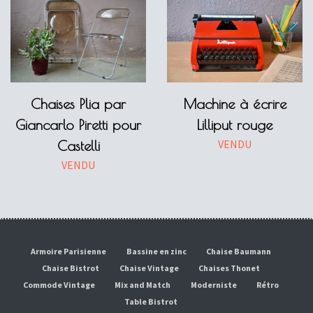
Chaises Plia par
Machine à écrire
Giancarlo Piretti pour
Lilliput rouge
VENDU
Castelli
VENDU
Armoire Parisienne
Bassine en zinc
Chaise Baumann
Chaise Bistrot
Chaise Vintage
Chaises Thonet
Commode Vintage
Mix and Match
Moderniste
Rétro
Table Bistrot