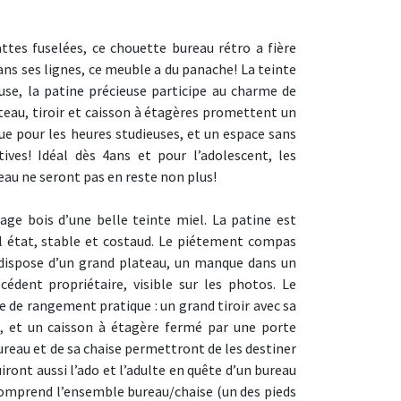
attes fuselées, ce chouette bureau rétro a fière
dans ses lignes, ce meuble a du panache! La teinte
use, la patine précieuse participe au charme de
teau, tiroir et caisson à étagères promettent un
e pour les heures studieuses, et un espace sans
tives! Idéal dès 4ans et pour l’adolescent, les
eau ne seront pas en reste non plus!
age bois d’une belle teinte miel. La patine est
l état, stable et costaud. Le piétement compas
 dispose d’un grand plateau, un manque dans un
édent propriétaire, visible sur les photos. Le
 de rangement pratique : un grand tiroir avec sa
é, et un caisson à étagère fermé par une porte
reau et de sa chaise permettront de les destiner
uiront aussi l’ado et l’adulte en quête d’un bureau
 comprend l’ensemble bureau/chaise (un des pieds