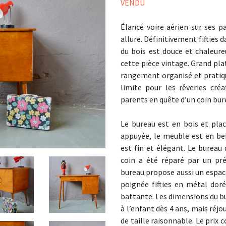
VENDU
Élancé voire aérien sur ses p
allure. Définitivement fifties 
du bois est douce et chaleure
cette pièce vintage. Grand pla
rangement organisé et pratiqu
limite pour les rêveries créa
parents en quête d’un coin bur
Le bureau est en bois et plac
appuyée, le meuble est en be
est fin et élégant. Le bureau
coin a été réparé par un préc
bureau propose aussi un espace
poignée fifties en métal dor
battante. Les dimensions du bu
à l’enfant dès 4 ans, mais réjo
de taille raisonnable. Le prix