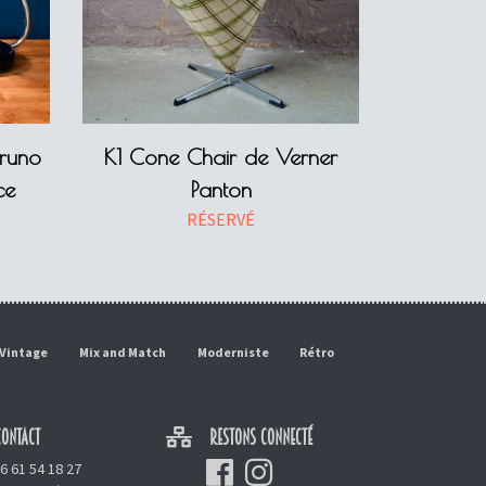
runo
K1 Cone Chair de Verner
ce
Panton
RÉSERVÉ
Vintage
Mix and Match
Moderniste
Rétro
ONTACT
RESTONS CONNECTÉ
6 61 54 18 27