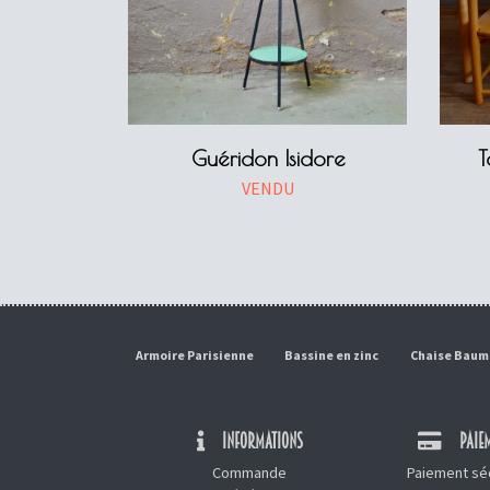
Guéridon Isidore
T
VENDU
Armoire Parisienne
Bassine en zinc
Chaise Bau
INFORMATIONS
PAIEM
Commande
Paiement séc