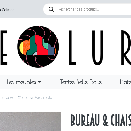
Recherche
de
à Colmar
produits
Les meubles
Tentes Belle Etoile
L’ate
»
Bureau & chaise Archibald
Bureau & chai