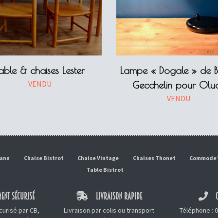
able & chaises Lester
Lampe « Dogale » de B
VENDU
Gecchelin pour Olu
VENDU
mann
Chaise Bistrot
Chaise Vintage
Chaises Thonet
Commode 
Table Bistrot
ENT SÉCURISÉ
LIVRAISON RAPIDE
C
urisé par CB,
Livraison par colis ou transport
Téléphone :
0