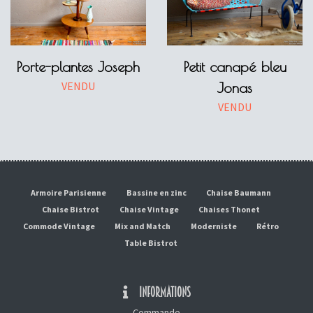
Porte-plantes Joseph
Petit canapé bleu
VENDU
Jonas
VENDU
Armoire Parisienne
Bassine en zinc
Chaise Baumann
Chaise Bistrot
Chaise Vintage
Chaises Thonet
Commode Vintage
Mix and Match
Moderniste
Rétro
Table Bistrot
INFORMATIONS
Commande