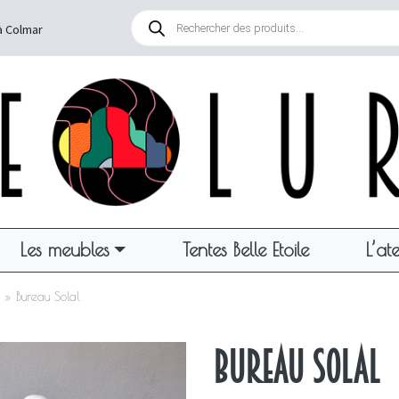
Recherche
de
à Colmar
produits
Les meubles
Tentes Belle Etoile
L’ate
»
Bureau Solal
Bureau Solal