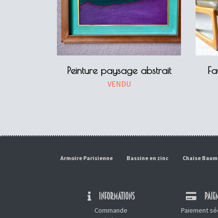
Peinture paysage abstrait
Fa
VENDU
Armoire Parisienne
Bassine en zinc
Chaise Bau
INFORMATIONS
PAIEM
Commande
Paiement séc