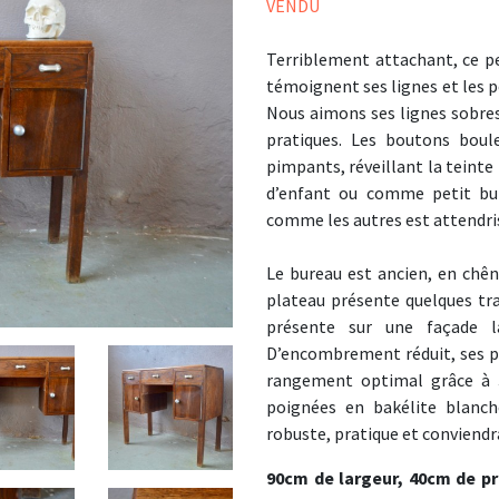
VENDU
Terriblement attachant, ce p
témoignent ses lignes et les p
Nous aimons ses lignes sobre
pratiques. Les boutons boul
pimpants, réveillant la teint
d’enfant ou comme petit bur
comme les autres est attendri
Le bureau est ancien, en chêne
plateau présente quelques tr
présente sur une façade la
D’encombrement réduit, ses p
rangement optimal grâce à 3
poignées en bakélite blanch
robuste, pratique et conviendr
90cm de largeur, 40cm de p