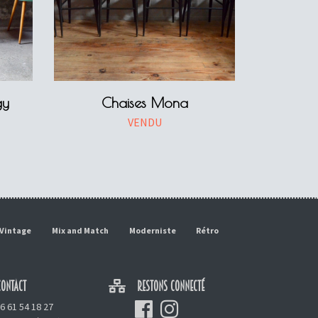
gy
Chaises Mona
VENDU
Vintage
Mix and Match
Moderniste
Rétro
ONTACT
RESTONS CONNECTÉ
6 61 54 18 27