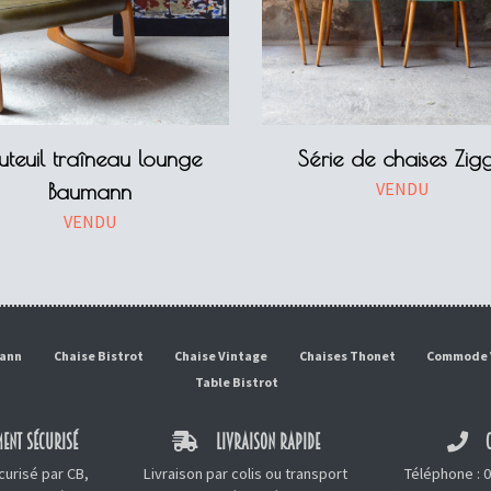
uteuil traîneau lounge
Série de chaises Zig
VENDU
Baumann
VENDU
mann
Chaise Bistrot
Chaise Vintage
Chaises Thonet
Commode 
Table Bistrot
ENT SÉCURISÉ
LIVRAISON RAPIDE
C
urisé par CB,
Livraison par colis ou transport
Téléphone :
0