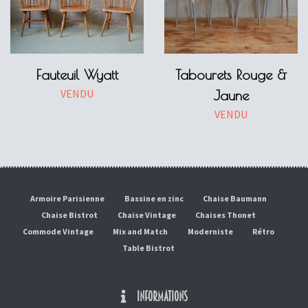
Fauteuil Wyatt
Tabourets Rouge &
VENDU
Jaune
VENDU
Armoire Parisienne
Bassine en zinc
Chaise Baumann
Chaise Bistrot
Chaise Vintage
Chaises Thonet
Commode Vintage
Mix and Match
Moderniste
Rétro
Table Bistrot
INFORMATIONS