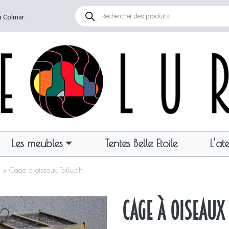
Recherche
de
à Colmar
produits
Les meubles
Tentes Belle Etoile
L’ate
»
Cage à oiseaux Tallulah
Cage à oiseaux