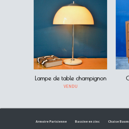
Lampe de table champignon
C
VENDU
Armoire Parisienne
Bassine en zinc
Chaise Bau