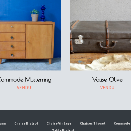
ommode Musterring
Valise Olive
VENDU
VENDU
mann
Chaise Bistrot
Chaise Vintage
Chaises Thonet
Commode 
Table Bistrot