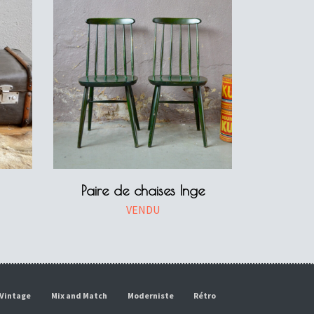
Paire de chaises Inge
VENDU
Vintage
Mix and Match
Moderniste
Rétro