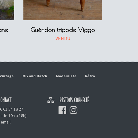
ane
Guéridon tripode Viggo
VENDU
Vintage
Mix and Match
Moderniste
Rétro
ONTACT
RESTONS CONNECTÉ
6 61 54 18 27
i de 10h à 18h)
 email