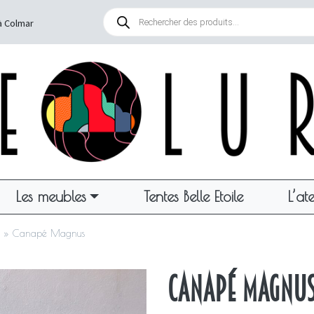
Recherche
de
à Colmar
produits
Les meubles
Tentes Belle Etoile
L’ate
»
Canapé Magnus
Canapé Magnu