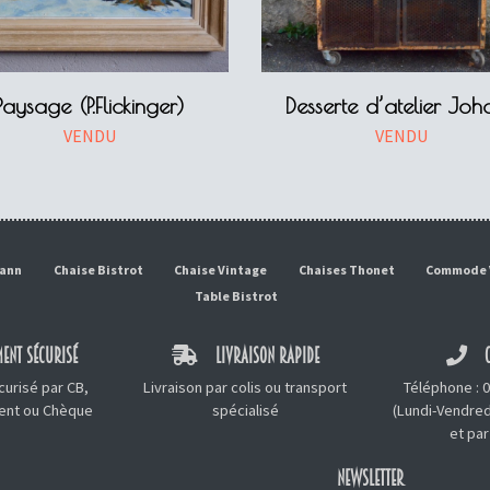
Paysage (P.Flickinger)
Desserte d’atelier Joh
VENDU
VENDU
mann
Chaise Bistrot
Chaise Vintage
Chaises Thonet
Commode 
Table Bistrot
ENT SÉCURISÉ
LIVRAISON RAPIDE
C
urisé par CB,
Livraison par colis ou transport
Téléphone :
0
ment ou Chèque
spécialisé
(Lundi-Vendred
et
par
NEWSLETTER