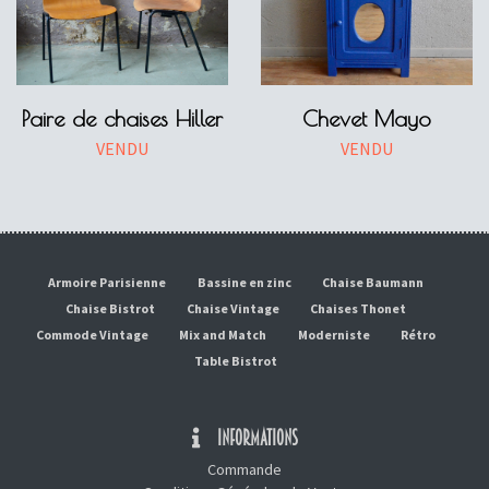
Paire de chaises Hiller
Chevet Mayo
VENDU
VENDU
Armoire Parisienne
Bassine en zinc
Chaise Baumann
Chaise Bistrot
Chaise Vintage
Chaises Thonet
Commode Vintage
Mix and Match
Moderniste
Rétro
Table Bistrot
INFORMATIONS
Commande