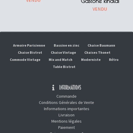
Gastone Rinaldi
VENDU
Armoire Parisienne
Bassine en zinc
Chaise Baumann
Chaise Bistrot
Chaise Vintage
Chaises Thonet
Commode Vintage
Mix and Match
Moderniste
Rétro
Table Bistrot
INFORMATIONS
Commande
Conditions Générales de Vente
Informations importantes
Livraison
Mentions légales
Paiement