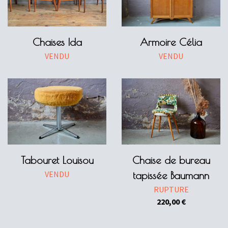
Chaises Ida
Armoire Célia
VENDU
VENDU
Tabouret Louisou
Chaise de bureau
VENDU
tapissée Baumann
RUPTURE
220,00
€