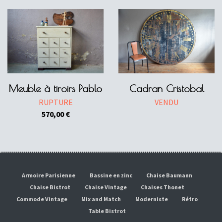
Meuble à tiroirs Pablo
Cadran Cristobal
RUPTURE
VENDU
570,00
€
Armoire Parisienne
Bassine en zinc
Chaise Baumann
Chaise Bistrot
Chaise Vintage
Chaises Thonet
Commode Vintage
Mix and Match
Moderniste
Rétro
Table Bistrot