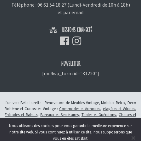
Téléphone :
06 61 54 18 27
(Lundi-Vendredi de 10h à 18h)
et
par email
RESTONS CONNECTÉ
NEWSLETTER
[mc4wp_form id="31220"]
L'univers Belle Lurette - Rénovation de Meubles Vintage, Mobilier Rétro, Déco
Bohème et Curiosités Vintage :
Commodes et Armoires
,
étagères et Vitrines
,
Enfilades et Bahuts
,
Bureaux et Secrétaires
,
Tables et Guéridons
,
Chaises et
Fauteuils
,
Petits Meubles
,
Meubles Enfants
,
Tiroirs
,
Luminaires
Nous utilisons des cookies pour vous garantir la meilleure expérience sur
© 2013 - 2026 L'atelier Belle Lurette - Rénovation de meubles vintage, en
notre site web. Si vous continuez à utiliser ce site, nous supposerons que
Alsace à Colmar -
Révoquer le consentement
vous en êtes satisfait.