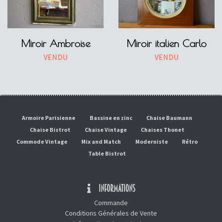
Miroir Ambroise
Miroir italien Carlo
VENDU
VENDU
Armoire Parisienne
Bassine en zinc
Chaise Baumann
Chaise Bistrot
Chaise Vintage
Chaises Thonet
Commode Vintage
Mix and Match
Moderniste
Rétro
Table Bistrot
INFORMATIONS
Commande
Conditions Générales de Vente