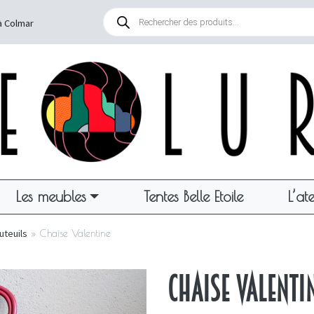
Recherche
de
à Colmar
produits
Les meubles
Tentes Belle Etoile
L’ate
uteuils
»
Chaise Valentine
Chaise Valenti