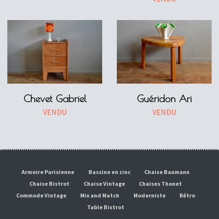
Chevet Gabriel
Guéridon Ari
VENDU
VENDU
Armoire Parisienne
Bassine en zinc
Chaise Baumann
Chaise Bistrot
Chaise Vintage
Chaises Thonet
Commode Vintage
Mix and Match
Moderniste
Rétro
Table Bistrot