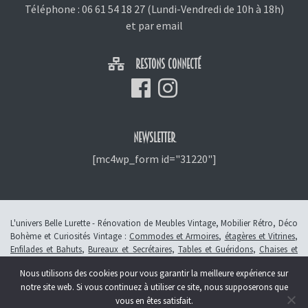
Téléphone :
06 61 54 18 27
(Lundi-Vendredi de 10h à 18h)
et
par email
RESTONS CONNECTÉ
NEWSLETTER
[mc4wp_form id="31220"]
L'univers Belle Lurette - Rénovation de Meubles Vintage, Mobilier Rétro, Déco
Bohème et Curiosités Vintage :
Commodes et Armoires
,
étagères et Vitrines
,
Enfilades et Bahuts
,
Bureaux et Secrétaires
,
Tables et Guéridons
,
Chaises et
Fauteuils
,
Petits Meubles
,
Meubles Enfants
,
Tiroirs
,
Luminaires
Nous utilisons des cookies pour vous garantir la meilleure expérience sur
© 2013 - 2026 L'atelier Belle Lurette - Rénovation de meubles vintage, en
notre site web. Si vous continuez à utiliser ce site, nous supposerons que
Alsace à Colmar -
Révoquer le consentement
vous en êtes satisfait.