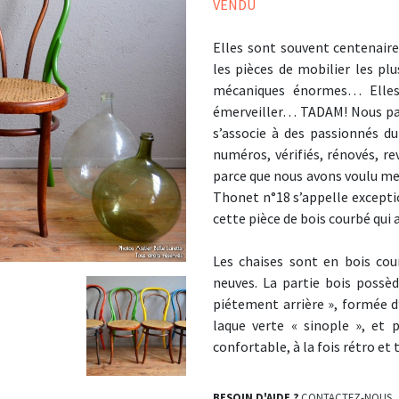
VENDU
Elles sont souvent centenaire
les pièces de mobilier les pl
mécaniques énormes… Elles
émerveiller… TADAM! Nous parl
s’associe à des passionnés d
numéros, vérifiés, rénovés, re
parce que nous avons voulu me
Thonet n°18 s’appelle excepti
cette pièce de bois courbé qui a
Les chaises sont en bois cou
neuves. La partie bois possèd
piétement arrière », formée d
laque verte « sinople », et 
confortable, à la fois rétro e
BESOIN D'AIDE ?
CONTACTEZ-NOUS