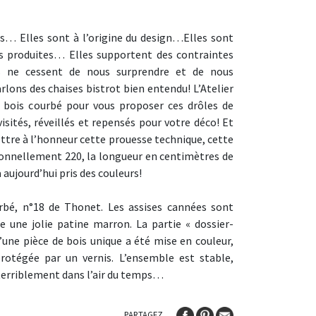
s… Elles sont à l’origine du design…Elles sont
us produites… Elles supportent des contraintes
 ne cessent de nous surprendre et de nous
ons des chaises bistrot bien entendu! L’Atelier
u bois courbé pour vous proposer ces drôles de
visités, réveillés et repensés pour votre déco! Et
ttre à l’honneur cette prouesse technique, cette
onnellement 220, la longueur en centimètres de
 aujourd’hui pris des couleurs!
rbé, n°18 de Thonet. Les assises cannées sont
e une jolie patine marron. La partie « dossier-
’une pièce de bois unique a été mise en couleur,
protégée par un vernis. L’ensemble est stable,
t terriblement dans l’air du temps…
PARTAGEZ