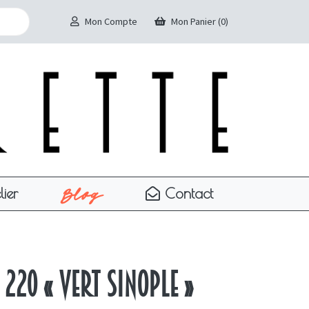
Mon Compte
Mon Panier (0)
Blog
lier
Contact
 220 « vert sinople »