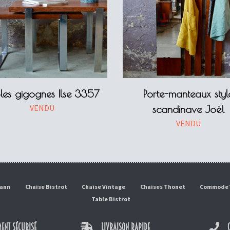
les gigognes Ilse 3357
Porte-manteaux styl
VENDU
scandinave Joël
VENDU
mann
Chaise Bistrot
Chaise Vintage
Chaises Thonet
Commode 
Table Bistrot
ENT SÉCURISÉ
LIVRAISON RAPIDE
C