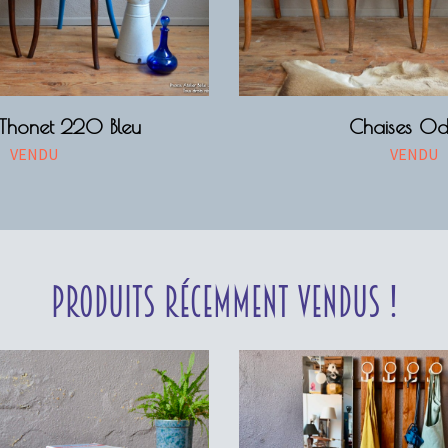
 Thonet 220 Bleu
Chaises Od
VENDU
VENDU
Produits récemment vendus !