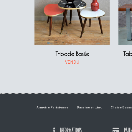
Tripode Basile
Tab
VENDU
Armoire Parisienne
Bassine en zinc
Chaise Bau
INFORMATIONS
PAIEM