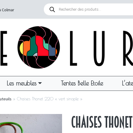
Recherche
de
à Colmar
produits
Les meubles
Tentes Belle Etoile
L’ate
uteuils
»
Chaises Thonet 220 « vert sinople »
Chaises Thonet