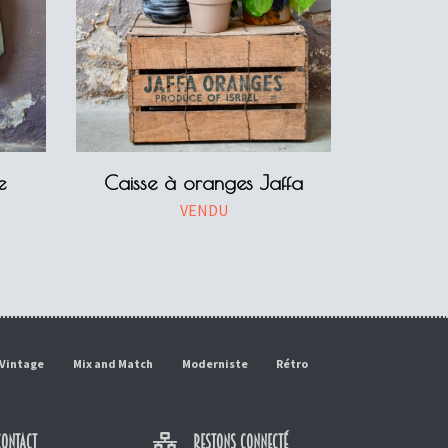
e
Caisse à oranges Jaffa
VENDU
Vintage
Mix and Match
Moderniste
Rétro
ONTACT
RESTONS CONNECTÉ