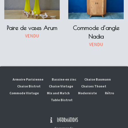
Paire de vases Arum
Commode d’angle
VENDU
Nadia
VENDU
Armoire Parisienne
Bassine en zinc
Chaise Baumann
Chaise Bistrot
Chaise Vintage
Chaises Thonet
Commode Vintage
Mix and Match
Moderniste
Rétro
Table Bistrot
INFORMATIONS