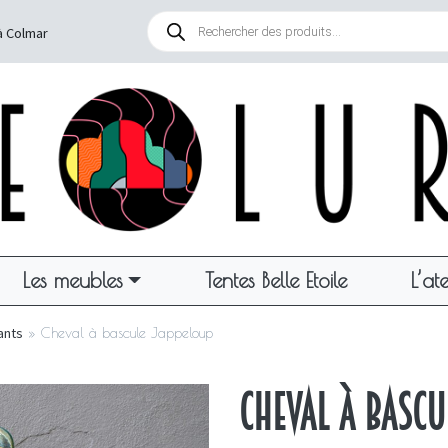
Recherche
de
à Colmar
produits
Les meubles
Tentes Belle Etoile
L’ate
ants
»
Cheval à bascule Jappeloup
Cheval à bascu