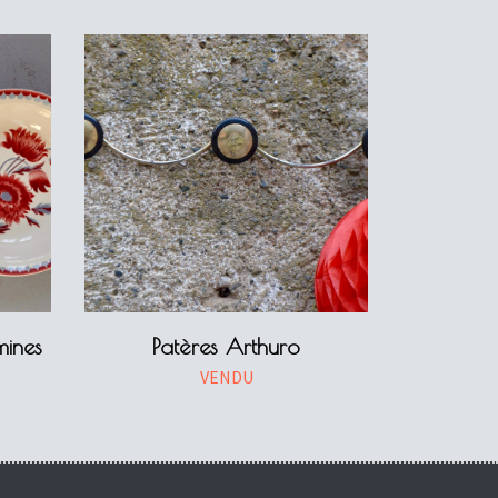
mines
Patères Arthuro
VENDU