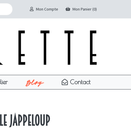
Mon Compte
Mon Panier (0)
Blog
lier
Contact
le Jappeloup