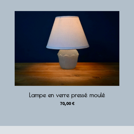
prix :
400,00 €
à
570,00 €
Lampe en verre pressé moulé
70,00
€