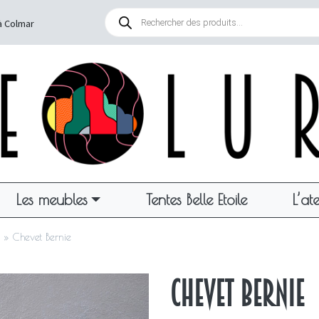
Recherche
de
à Colmar
produits
Les meubles
Tentes Belle Etoile
L’ate
»
Chevet Bernie
Chevet Bernie