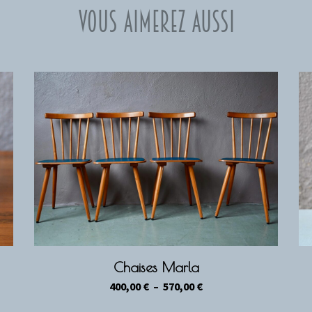
Vous aimerez aussi
Chaises Marla
Plage
400,00
€
–
570,00
€
de