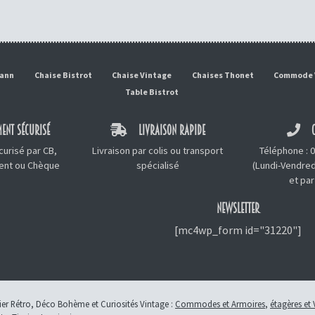
mann
Chaise Bistrot
Chaise Vintage
Chaises Thonet
Commode 
Table Bistrot
ENT SÉCURISÉ
LIVRAISON RAPIDE
C
urisé par CB,
Livraison par colis ou transport
Téléphone :
0
ment ou Chèque
spécialisé
(Lundi-Vendred
et
par
NEWSLETTER
[mc4wp_form id="31220"]
lier Rétro, Déco Bohème et Curiosités Vintage :
Commodes et Armoires
,
étagères et 