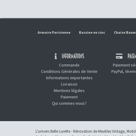
Armoire Parisienne
Bassine en zinc
Chaise Bau
INFORMATIONS
PAIEM
Commande
Paiement séc
Conditions Générales de Vente
PayPal, Vire
Informations importantes
Livraison
Mentions légales
Paiement
Qui sommes-nous?
L'univers Belle Lurette - Rénovation de Meubles Vintage, Mobi