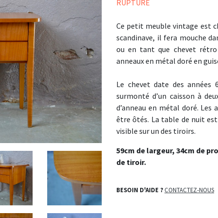
RUPTURE
Ce petit meuble vintage est ch
scandinave, il fera mouche d
ou en tant que chevet rétr
anneaux en métal doré en guis
Le chevet date des années 60
surmonté d’un caisson à deux
d’anneau en métal doré. Les a
être ôtés. La table de nuit es
visible sur un des tiroirs.
59cm de largeur, 34cm de pr
de tiroir.
BESOIN D'AIDE ?
CONTACTEZ-NOUS