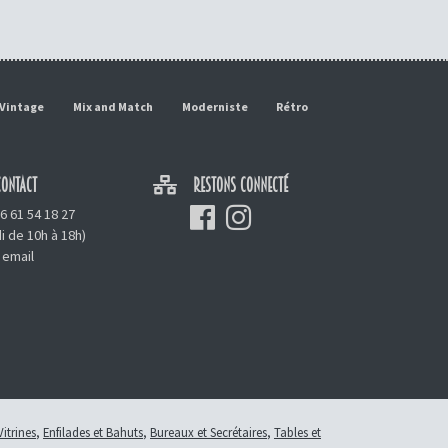
Vintage
Mix and Match
Moderniste
Rétro
ONTACT
RESTONS CONNECTÉ
6 61 54 18 27
i de 10h à 18h)
 email
Vitrines
,
Enfilades et Bahuts
,
Bureaux et Secrétaires
,
Tables et