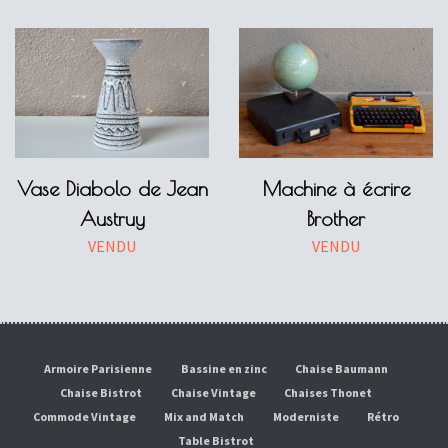
Vase Diabolo de Jean
Machine à écrire
Austruy
Brother
VENDU
VENDU
Armoire Parisienne
Bassine en zinc
Chaise Baumann
Chaise Bistrot
Chaise Vintage
Chaises Thonet
Commode Vintage
Mix and Match
Moderniste
Rétro
Table Bistrot