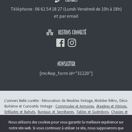
Téléphone :
06 61 54 18 27
(Lundi-Vendredi de 10h à 18h)
et
par email
RESTONS CONNECTÉ
NEWSLETTER
[mc4wp_form id="31220"]
L'univers Belle Lurette - Rénovation de Meubles Vintage, Mobilier Rétro, Déco
Bohème et Curiosités Vintage :
Commodes et Armoires
,
étagères et Vitrines
,
Enfilades et Bahuts
,
Bureaux et Secrétaires
,
Tables et Guéridons
,
Chaises et
Fauteuils
,
Petits Meubles
,
Meubles Enfants
,
Tiroirs
,
Luminaires
Nous utilisons des cookies pour vous garantir la meilleure expérience sur
© 2013 - 2026 L'atelier Belle Lurette - Rénovation de meubles vintage, en
notre site web. Si vous continuez à utiliser ce site, nous supposerons que