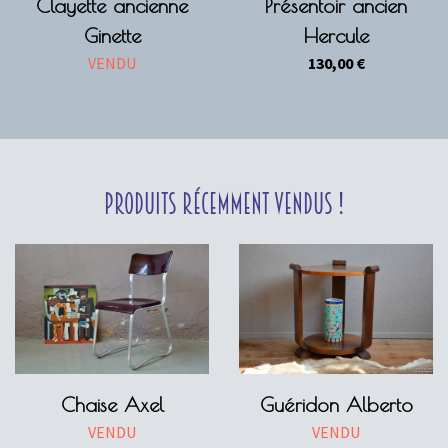
Clayette ancienne
Présentoir ancien
Ginette
Hercule
VENDU
130,00
€
Produits récemment vendus !
Chaise Axel
Guéridon Alberto
VENDU
VENDU