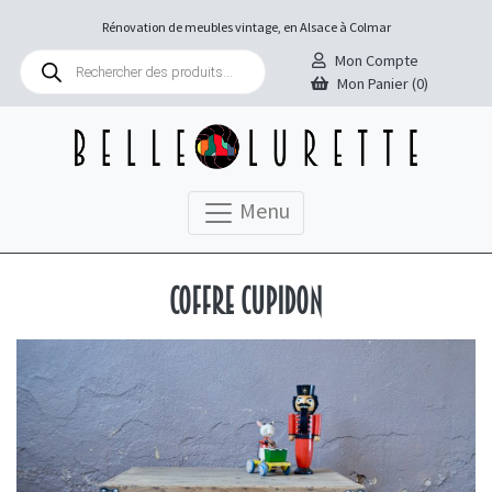
Rénovation de meubles vintage, en Alsace à Colmar
Recherche
Mon Compte
de
Mon Panier (0)
produits
Menu
Coffre Cupidon