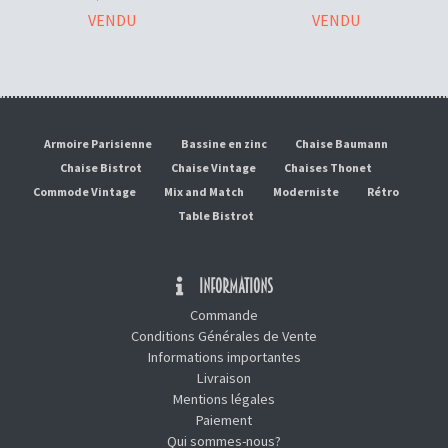
VENDU
VENDU
Armoire Parisienne
Bassine en zinc
Chaise Baumann
Chaise Bistrot
Chaise Vintage
Chaises Thonet
Commode Vintage
Mix and Match
Moderniste
Rétro
Table Bistrot
INFORMATIONS
Commande
Conditions Générales de Vente
Informations importantes
Livraison
Mentions légales
Paiement
Qui sommes-nous?