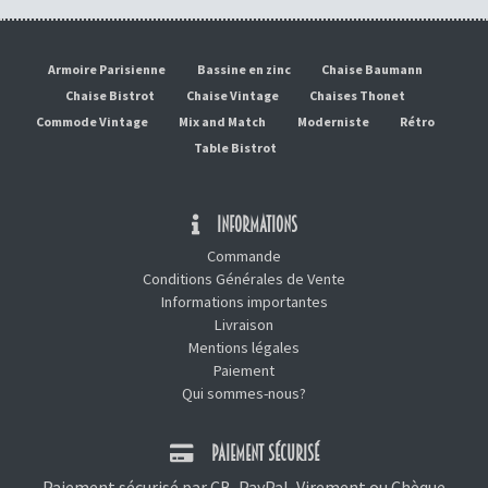
Armoire Parisienne
Bassine en zinc
Chaise Baumann
Chaise Bistrot
Chaise Vintage
Chaises Thonet
Commode Vintage
Mix and Match
Moderniste
Rétro
Table Bistrot
INFORMATIONS
Commande
Conditions Générales de Vente
Informations importantes
Livraison
Mentions légales
Paiement
Qui sommes-nous?
PAIEMENT SÉCURISÉ
Paiement sécurisé par CB, PayPal, Virement ou Chèque