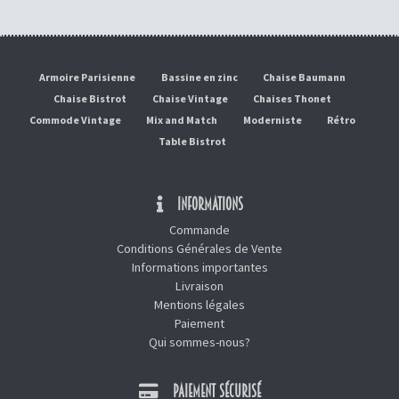
Armoire Parisienne
Bassine en zinc
Chaise Baumann
Chaise Bistrot
Chaise Vintage
Chaises Thonet
Commode Vintage
Mix and Match
Moderniste
Rétro
Table Bistrot
INFORMATIONS
Commande
Conditions Générales de Vente
Informations importantes
Livraison
Mentions légales
Paiement
Qui sommes-nous?
PAIEMENT SÉCURISÉ