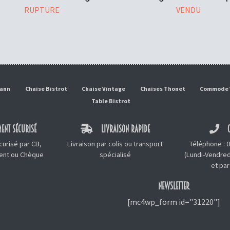
RUPTURE
VENDU
mann
Chaise Bistrot
Chaise Vintage
Chaises Thonet
Commode 
Table Bistrot
ENT SÉCURISÉ
LIVRAISON RAPIDE
C
urisé par CB,
Livraison par colis ou transport
Téléphone :
0
ment ou Chèque
spécialisé
(Lundi-Vendred
et
par
NEWSLETTER
[mc4wp_form id="31220"]