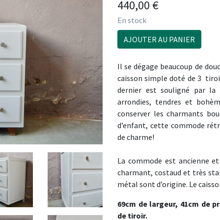
440,00
€
En stock
AJOUTER AU PANIER
Il se dégage beaucoup de dou
caisson simple doté de 3 tiro
dernier est souligné par la
arrondies, tendres et bohèm
conserver les charmants bou
d’enfant, cette commode rétr
de charme!
La commode est ancienne et 
charmant, costaud et très stab
métal sont d’origine. Le caisson
69cm de largeur, 41cm de p
de tiroir.