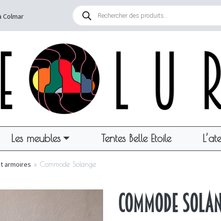
Recherche
de
à Colmar
produits
Les meubles
Tentes Belle Etoile
L’ate
t armoires
»
Commode Solange
Commode Solan