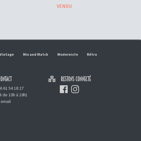
VENDU
Vintage
Mix and Match
Moderniste
Rétro
ONTACT
RESTONS CONNECTÉ
6 61 54 18 27
i de 10h à 18h)
 email