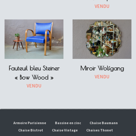
VENDU
Fauteuil bleu Steiner
Miroir Wolfgang
VENDU
« Bow Wood »
VENDU
Armoire Parisienne
Bassine en zinc
Chaise Baumann
Chaise Bistrot
Chaise Vintage
Chaises Thonet