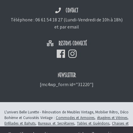
CONTACT
Téléphone :
06 61 54 18 27
(Lundi-Vendredi de 10h à 18h)
et
par email
RESTONS CONNECTÉ
NEWSLETTER
[mc4wp_form id="31220"]
L'univers Belle Lurette - Rénovation de Meubles Vintage, Mobilier Rétro, Déco
Bohème et Curiosités Vintage :
Commodes et Armoires
,
étagères et Vitrines
,
Enfilades et Bahuts
,
Bureaux et Secrétaires
,
Tables et Guéridons
,
Chaises et
Fauteuils
,
Petits Meubles
,
Meubles Enfants
,
Tiroirs
,
Luminaires