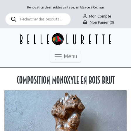
Rénovation de meubles vintage, en Alsace à Colmar
Recherche
Mon Compte
de
Mon Panier (0)
produits
Menu
Composition monoxyle en bois brut