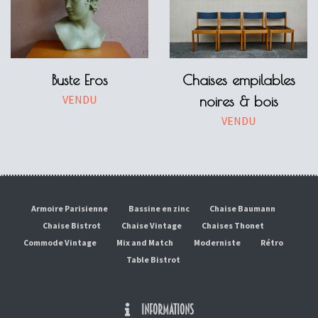
Buste Eros
Chaises empilables
VENDU
noires & bois
VENDU
Armoire Parisienne
Bassine en zinc
Chaise Baumann
Chaise Bistrot
Chaise Vintage
Chaises Thonet
Commode Vintage
Mix and Match
Moderniste
Rétro
Table Bistrot
INFORMATIONS