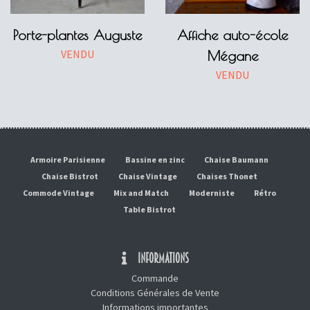
Porte-plantes Auguste
Affiche auto-école
VENDU
Mégane
VENDU
Armoire Parisienne
Bassine en zinc
Chaise Baumann
Chaise Bistrot
Chaise Vintage
Chaises Thonet
Commode Vintage
Mix and Match
Moderniste
Rétro
Table Bistrot
INFORMATIONS
Commande
Conditions Générales de Vente
Informations importantes