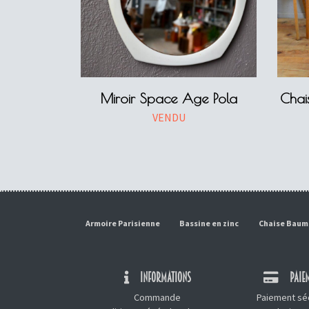
Miroir Space Age Pola
Chai
VENDU
Armoire Parisienne
Bassine en zinc
Chaise Bau
INFORMATIONS
PAIEM
Commande
Paiement séc