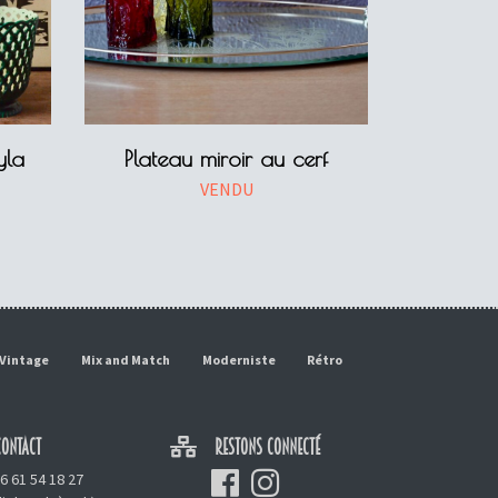
yla
Plateau miroir au cerf
VENDU
Vintage
Mix and Match
Moderniste
Rétro
ONTACT
RESTONS CONNECTÉ
6 61 54 18 27