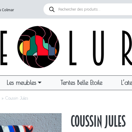
Recherche
de
à Colmar
produits
Les meubles
Tentes Belle Etoile
L’ate
»
Coussin Jules
Coussin Jules