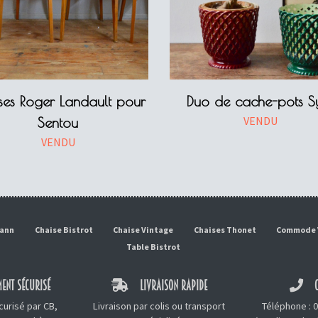
ses Roger Landault pour
Duo de cache-pots S
VENDU
Sentou
VENDU
mann
Chaise Bistrot
Chaise Vintage
Chaises Thonet
Commode 
Table Bistrot
ENT SÉCURISÉ
LIVRAISON RAPIDE
C
urisé par CB,
Livraison par colis ou transport
Téléphone :
0