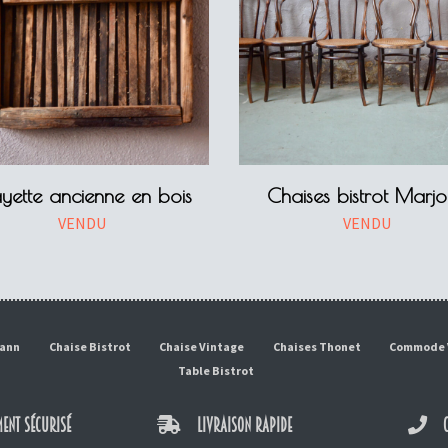
yette ancienne en bois
Chaises bistrot Marjo
VENDU
VENDU
mann
Chaise Bistrot
Chaise Vintage
Chaises Thonet
Commode 
Table Bistrot
ENT SÉCURISÉ
LIVRAISON RAPIDE
C