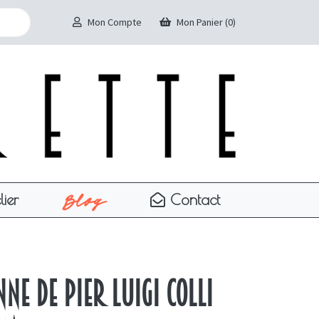
Mon Compte
Mon Panier (0)
Blog
lier
Contact
nne de Pier Luigi Colli