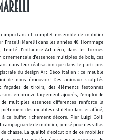
Marelli
’un important et complet ensemble de mobilier
our
Fratelli Marelli dans les années 40. Hommage
n, teinté d’influence Art déco, dans les formes
ion ornementale d’essences multiples de bois, ces
ant dans leur réalisation que dans le parti pris
gistrale du design Art Déco italien : ce meuble
fini de nous émouvoir! Des animaux sculptés
 façades de tiroirs, des éléments festonnés
ns sont en bronze largement ajourés, l’emploi de
de multiples essences différentes renforce la
e piétement des meubles est débordant et affiné,
 à ce buffet richement décoré. Pier Luigi Colli
t campagnarde de mobilier, pensé pour des villas
de chasse. La qualité d’exécution de ce mobilier
utant que le caractère évocateur et expressif de