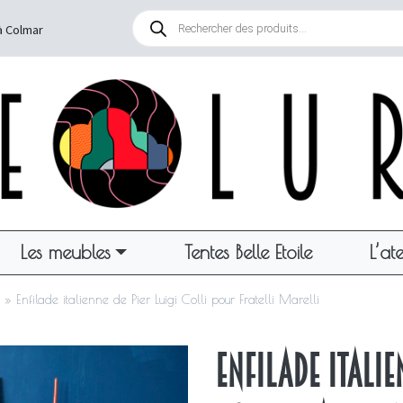
Recherche
de
à Colmar
produits
Les meubles
Tentes Belle Etoile
L’ate
»
Enfilade italienne de Pier Luigi Colli pour Fratelli Marelli
Enfilade italie