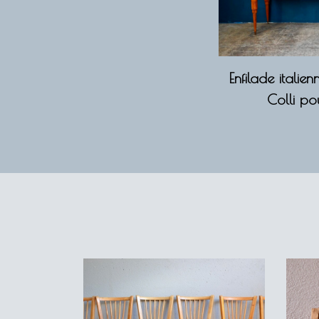
Enfilade italien
Colli pou