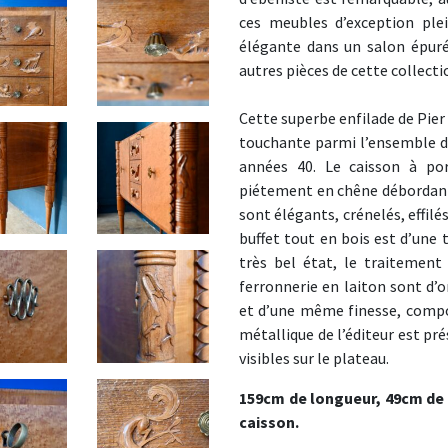
ces meubles d’exception ple
élégante dans un salon épur
autres pièces de cette collecti
Cette superbe enfilade de
Pier
touchante parmi l’ensemble de 
années 40. Le caisson à por
piétement en chêne débordant 
sont élégants, crénelés, effilés
buffet tout en bois est d’une 
très bel état, le traitement 
ferronnerie en laiton sont d’o
et d’une même finesse, composé
métallique de l’éditeur est pr
visibles sur le plateau.
159cm de longueur, 49cm de 
caisson.