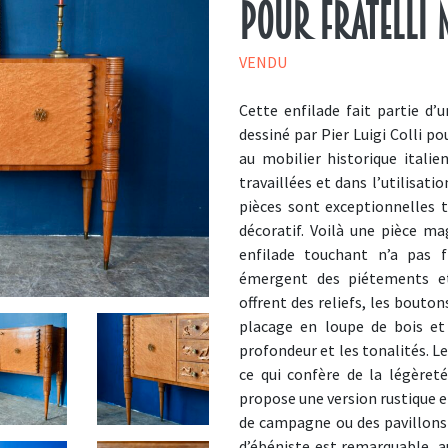
pour Fratelli 
VENDU
Cette enfilade fait partie d
dessiné par Pier Luigi Colli p
au mobilier historique italie
travaillées et dans l’utilisat
pièces sont exceptionnelles t
décoratif. Voilà une pièce ma
enfilade touchant n’a pas 
émergent des piétements et
offrent des reliefs, les bouto
placage en loupe de bois et 
profondeur et les tonalités. L
ce qui confère de la légèreté
propose une version rustique e
de campagne ou des pavillons 
d’ébéniste est remarquable, a