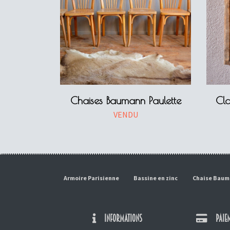
Chaises Baumann Paulette
Cla
VENDU
Armoire Parisienne
Bassine en zinc
Chaise Bau
INFORMATIONS
PAIEM