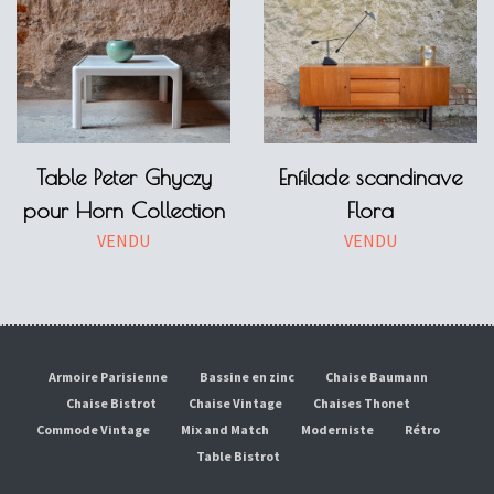
Table Peter Ghyczy
Enfilade scandinave
pour Horn Collection
Flora
VENDU
VENDU
Armoire Parisienne
Bassine en zinc
Chaise Baumann
Chaise Bistrot
Chaise Vintage
Chaises Thonet
Commode Vintage
Mix and Match
Moderniste
Rétro
Table Bistrot