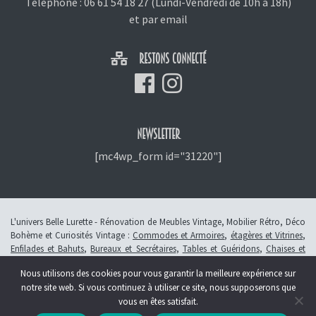
Téléphone :
06 61 54 18 27
(Lundi-Vendredi de 10h à 18h)
et
par email
RESTONS CONNECTÉ
NEWSLETTER
[mc4wp_form id="31220"]
L'univers Belle Lurette - Rénovation de Meubles Vintage, Mobilier Rétro, Déco
Bohème et Curiosités Vintage :
Commodes et Armoires
,
étagères et Vitrines
,
Enfilades et Bahuts
,
Bureaux et Secrétaires
,
Tables et Guéridons
,
Chaises et
Fauteuils
,
Petits Meubles
,
Meubles Enfants
,
Tiroirs
,
Luminaires
Nous utilisons des cookies pour vous garantir la meilleure expérience sur
© 2013 - 2026 L'atelier Belle Lurette - Rénovation de meubles vintage, en
notre site web. Si vous continuez à utiliser ce site, nous supposerons que
Alsace à Colmar -
Révoquer le consentement
vous en êtes satisfait.