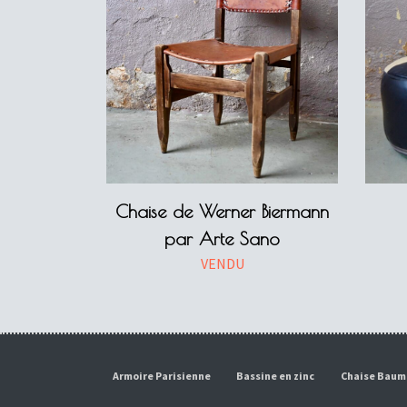
Chaise de Werner Biermann
par Arte Sano
VENDU
Armoire Parisienne
Bassine en zinc
Chaise Bau