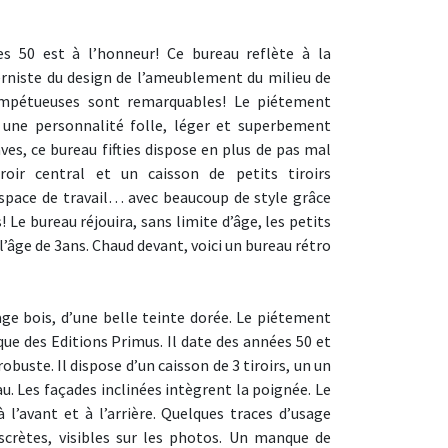
es 50 est à l’honneur! Ce bureau reflète à la
rniste du design de l’ameublement du milieu de
, impétueuses sont remarquables! Le piétement
 une personnalité folle, léger et superbement
aves, ce bureau fifties dispose en plus de pas mal
oir central et un caisson de petits tiroirs
space de travail… avec beaucoup de style grâce
! Le bureau réjouira, sans limite d’âge, les petits
 l’âge de 3ans. Chaud devant, voici un bureau rétro
age bois, d’une belle teinte dorée. Le piétement
que des Editions Primus. Il date des années 50 et
robuste. Il dispose d’un caisson de 3 tiroirs, un un
au. Les façades inclinées intègrent la poignée. Le
 l’avant et à l’arrière. Quelques traces d’usage
scrètes, visibles sur les photos. Un manque de