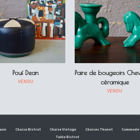
Pouf Dean
Paire de bougeoirs Che
VENDU
céramique
VENDU
mann
Chaise Bistrot
Chaise Vintage
Chaises Thonet
Commode 
Table Bistrot