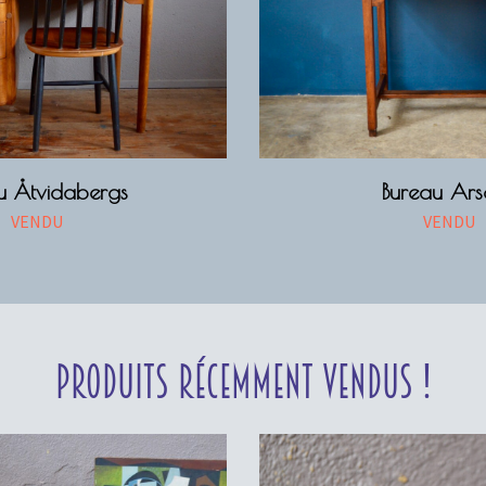
u Åtvidabergs
Bureau Ars
VENDU
VENDU
Produits récemment vendus !