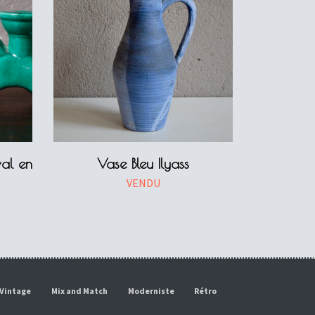
val en
Vase Bleu Ilyass
VENDU
Vintage
Mix and Match
Moderniste
Rétro