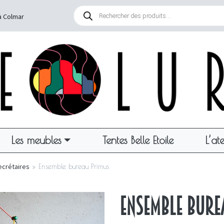
Recherche
de
à Colmar
produits
Les meubles
Tentes Belle Etoile
L’ate
ecrétaires
»
Ensemble bureau Primus
Ensemble bure