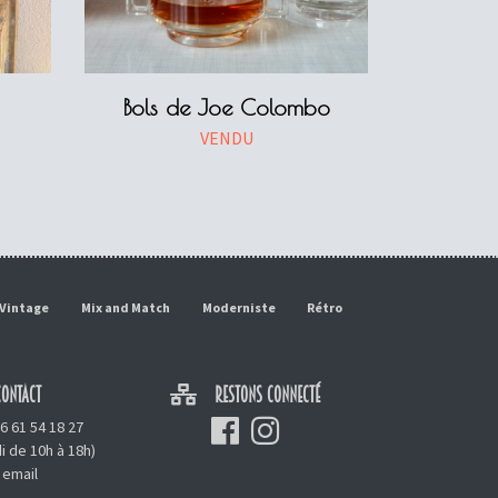
Bols de Joe Colombo
VENDU
Vintage
Mix and Match
Moderniste
Rétro
ONTACT
RESTONS CONNECTÉ
6 61 54 18 27
i de 10h à 18h)
 email