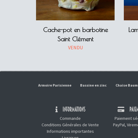
Cache-pot en barbotine
Lam
Saint Clément
VENDU
Armoire Parisienne
Bassine en zinc
Chaise Bau
INFORMATIONS
PAIEM
Commande
Paiement séc
Conditions Générales de Vente
PayPal, Vire
Informations importantes
Livraison