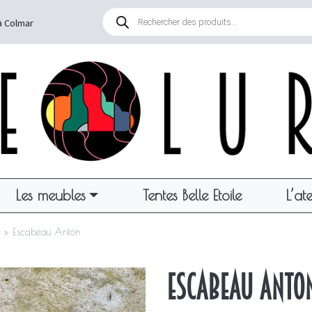
Recherche
de
à Colmar
produits
Les meubles
Tentes Belle Etoile
L’ate
»
Escabeau Anton
Escabeau Anto