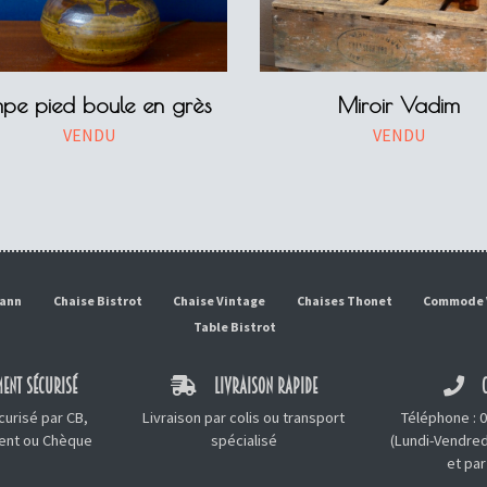
pe pied boule en grès
Miroir Vadim
VENDU
VENDU
mann
Chaise Bistrot
Chaise Vintage
Chaises Thonet
Commode 
Table Bistrot
ENT SÉCURISÉ
LIVRAISON RAPIDE
C
urisé par CB,
Livraison par colis ou transport
Téléphone :
0
ment ou Chèque
spécialisé
(Lundi-Vendred
et
par