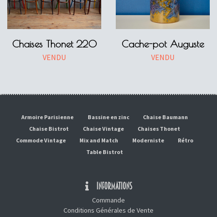
Chaises Thonet 220
Cache-pot Auguste
VENDU
VENDU
Armoire Parisienne
Bassine en zinc
Chaise Baumann
Chaise Bistrot
Chaise Vintage
Chaises Thonet
Commode Vintage
Mix and Match
Moderniste
Rétro
Table Bistrot
INFORMATIONS
Commande
Conditions Générales de Vente