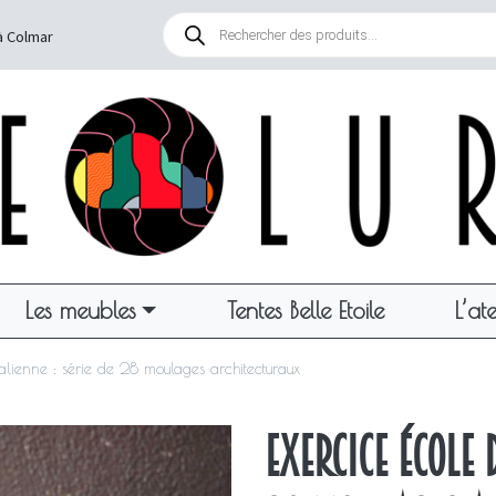
Recherche
de
à Colmar
produits
Les meubles
Tentes Belle Etoile
L’ate
talienne : série de 28 moulages architecturaux
Exercice École 