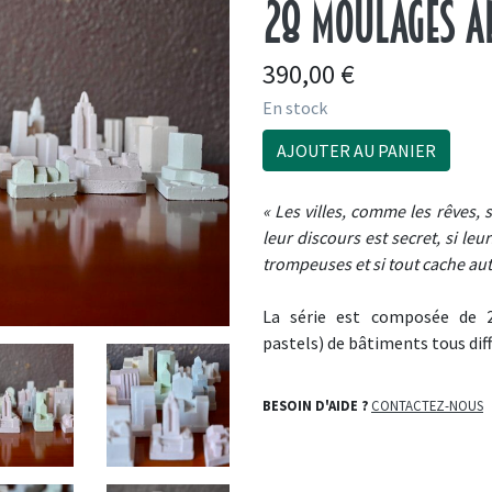
28 moulages a
390,00
€
En stock
AJOUTER AU PANIER
« Les villes, comme les rêves, s
leur discours est secret, si leu
trompeuses et si tout cache aut
La série est composée de 2
pastels) de bâtiments tous dif
BESOIN D'AIDE ?
CONTACTEZ-NOUS