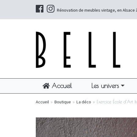
Rénovation de meubles vintage, en Alsace 
Accueil
Les univers
Accueil
»
Boutique
»
La déco
»
Exercice École d’Art I