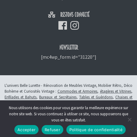
RESTONS CONNECTÉ
NEWSLETTER
[mc4wp_form id="31220"]
L'univers Belle Lurette - Rénovation de Meubles Vintage, Mobilier Rétro, Déco
Bohème et Curiosités Vintage :
Commodes et Armoires
,
étagères et Vitrines
,
Enfilades et Bahuts
,
Bureaux et Secrétaires
,
Tables et Guéridons
,
Chaises et
Fauteuils
,
Petits Meubles
,
Meubles Enfants
,
Tiroirs
,
Luminaires
Nous utilisons des cookies pour vous garantir la meilleure expérience sur
© 2013 - 2026 L'atelier Belle Lurette - Rénovation de meubles vintage, en
notre site web. Si vous continuez à utiliser ce site, nous supposerons que
Alsace à Colmar -
Révoquer le consentement
vous en êtes satisfait.
Création :
Symbioseo
Accepter
Refuser
Politique de confidentialité