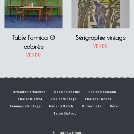
Table Formica ®
Sérigraphie vintage
VENDU
colorée
VENDU
Armoire Parisienne
Bassine en zinc
Chaise Baumann
Chaise Bistrot
Chaise Vintage
Chaises Thonet
Commode Vintage
Mix and Match
Moderniste
Rétro
Table Bistrot