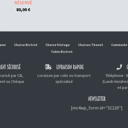
RÉSERVÉ
80,00
€
mann
Chaise Bistrot
Chaise Vintage
Chaises Thonet
Commode 
Table Bistrot
ENT SÉCURISÉ
LIVRAISON RAPIDE
C
urisé par CB,
Livraison par colis ou transport
Téléphone :
0
ment ou Chèque
spécialisé
(Lundi-Vendred
et
par
NEWSLETTER
[mc4wp_form id="31220"]