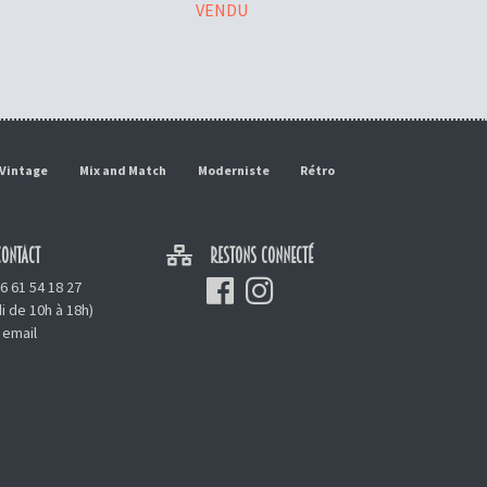
VENDU
Vintage
Mix and Match
Moderniste
Rétro
ONTACT
RESTONS CONNECTÉ
6 61 54 18 27
i de 10h à 18h)
 email