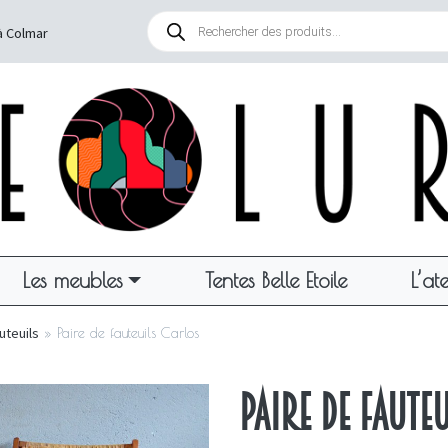
Recherche
de
à Colmar
produits
Les meubles
Tentes Belle Etoile
L’ate
uteuils
»
Paire de fauteuils Carlos
Paire de faute