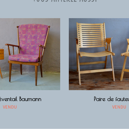
 éventail Baumann
Paire de fauteu
VENDU
VENDU