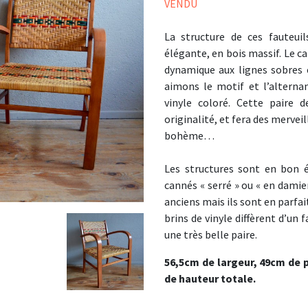
VENDU
La structure de ces fauteui
élégante, en bois massif. Le c
dynamique aux lignes sobres e
aimons le motif et l’alternan
vinyle coloré. Cette paire d
originalité, et fera des mervei
bohème…
Les structures sont en bon ét
cannés « serré » ou « en damie
anciens mais ils sont en parfa
brins de vinyle diffèrent d’un 
une très belle paire.
56,5cm de largeur, 49cm de 
de hauteur totale.