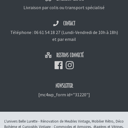
Livraison par colis ou transport spécialisé
CONTACT
Téléphone :
06 61 54 18 27
(Lundi-Vendredi de 10h à 18h)
et
par email
RESTONS CONNECTÉ
NEWSLETTER
[mc4wp_form id="31220"]
L'univers Belle Lurette - Rénovation de Meubles Vintage, Mobilier Rétro, Déco
Bohème et Curiosités Vintage :
Commodes et Armoires
,
étagères et Vitrines
,