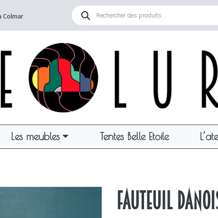
Recherche
de
à Colmar
produits
Les meubles
Tentes Belle Etoile
L’ate
Fauteuil danoi