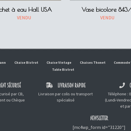
ichet à eau Hall USA
Vase bicolore 843/
VENDU
VENDU
mann
Chaise Bistrot
Chaise Vintage
Chaises Thonet
Commode 
Table Bistrot
ENT SÉCURISÉ
LIVRAISON RAPIDE
C
urisé par CB,
Livraison par colis ou transport
Téléphone :
0
ment ou Chèque
spécialisé
(Lundi-Vendred
et
par
NEWSLETTER
[mc4wp_form id="31220"]