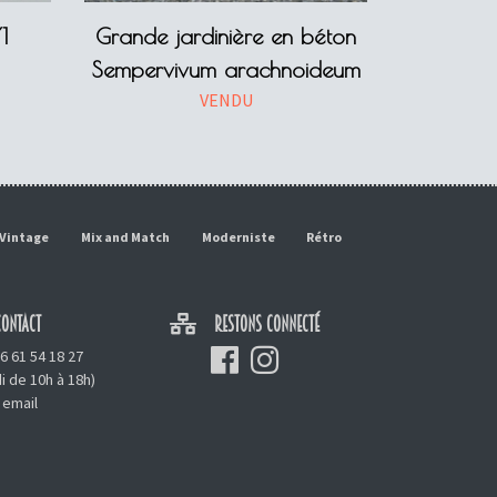
1
Grande jardinière en béton
Sempervivum arachnoideum
VENDU
Vintage
Mix and Match
Moderniste
Rétro
ONTACT
RESTONS CONNECTÉ
6 61 54 18 27
i de 10h à 18h)
 email