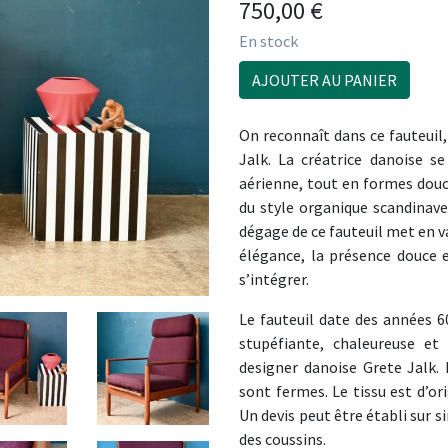
750,00
€
En stock
AJOUTER AU PANIER
On reconnaît dans ce fauteuil, l
Jalk. La créatrice danoise se
aérienne, tout en formes douc
du style organique scandinave.
dégage de ce fauteuil met en v
élégance, la présence douce 
s’intégrer.
Le fauteuil date des années 60
stupéfiante, chaleureuse et
designer danoise Grete Jalk. 
sont fermes. Le tissu est d’or
Un devis peut être établi sur
des coussins.