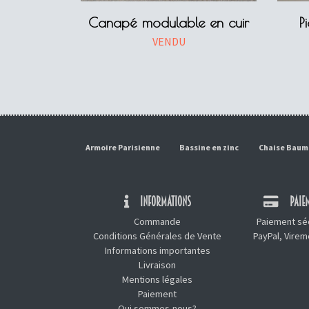
Canapé modulable en cuir
P
VENDU
Armoire Parisienne
Bassine en zinc
Chaise Bau
INFORMATIONS
PAIEM
Commande
Paiement séc
Conditions Générales de Vente
PayPal, Vire
Informations importantes
Livraison
Mentions légales
Paiement
Qui sommes-nous?