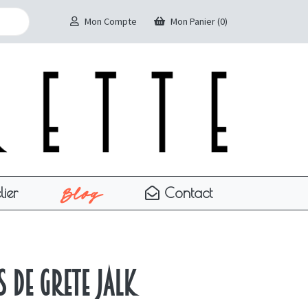
Mon Compte
Mon Panier (0)
Blog
lier
Contact
s de Grete Jalk