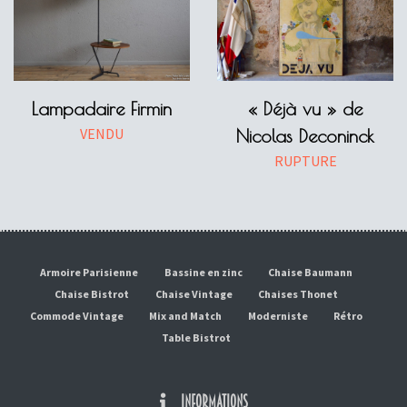
Lampadaire Firmin
« Déjà vu » de
VENDU
Nicolas Deconinck
RUPTURE
Armoire Parisienne
Bassine en zinc
Chaise Baumann
Chaise Bistrot
Chaise Vintage
Chaises Thonet
Commode Vintage
Mix and Match
Moderniste
Rétro
Table Bistrot
INFORMATIONS