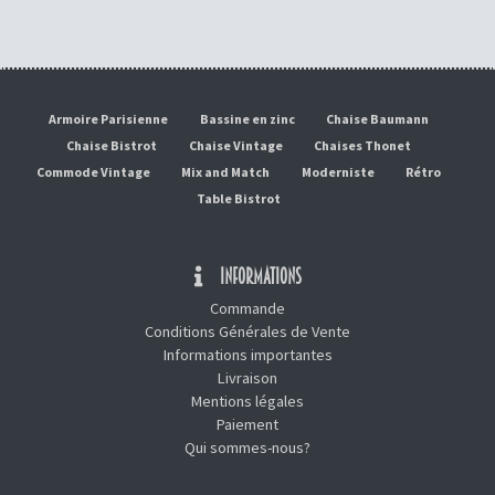
Armoire Parisienne
Bassine en zinc
Chaise Baumann
Chaise Bistrot
Chaise Vintage
Chaises Thonet
Commode Vintage
Mix and Match
Moderniste
Rétro
Table Bistrot
INFORMATIONS
Commande
Conditions Générales de Vente
Informations importantes
Livraison
Mentions légales
Paiement
Qui sommes-nous?