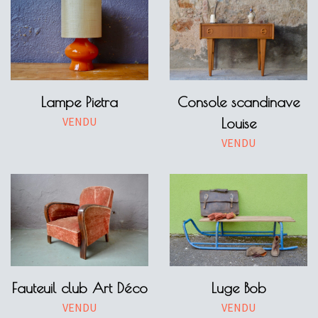
Lampe Pietra
Console scandinave
VENDU
Louise
VENDU
Fauteuil club Art Déco
Luge Bob
VENDU
VENDU